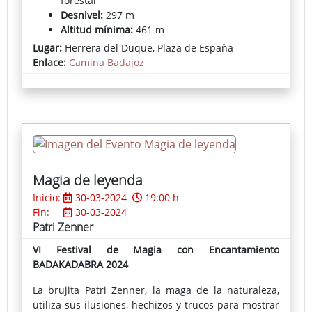
forestal
Desnivel:
297 m
Altitud mínima:
461 m
Altitud máxima:
651 m
Lugar:
Herrera del Duque, Plaza de España
Más información:
Teléfono de la Oficina de
Enlace:
Camina Badajoz
Turismo 924 642 769
Coste de la Inscripción:
Gratuita
Accede a las inscripciones
Mapa de la Ruta
Mapa desnivel
Magia de leyenda
Inicio:
30-03-2024
19:00 h
Fin:
30-03-2024
Patri Zenner
VI Festival de Magia con Encantamiento
BADAKADABRA 2024
La brujita Patri Zenner, la maga de la naturaleza,
utiliza sus ilusiones, hechizos y trucos para mostrar