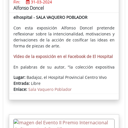
Fin:
31-03-2024
Alfonso Doncel
elhospital - SALA VAQUERO POBLADOR
Con esta exposición Alfonso Doncel pretende
reflexionar sobre la intencionalidad, motivaciones y
derivaciones de la acción de cosificar las ideas en
forma de piezas de arte.
Vídeo de la exposición en el Facebook de El Hospital
En palabras de su autor, "la colección expositiva
ARTHINGKS sugiere una reflexión sobre la actividad
Lugar:
Badajoz, el Hospital Provincial Centro Vivo
del artista como realizador de obras plásticas. [...]
Entrada:
Libre
Pretendo explorar de forma genérica, bajo la
Enlace:
Sala Vaquero Poblador
denominación ARTHINGKS [cosas de artista], las
referencias intencionales, éticas, estéticas y
comunicativas del quehacer del artista (del mío y
puede que de otros y otras) mediante el cual
expresamos planteamientos, ideas y emociones, o
sea, una determinada visión del mundo, que ocurre
a través de diversos recursos; en este caso,