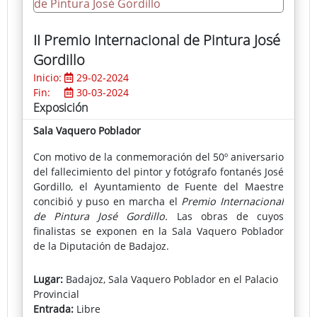
discursivos, plásticos y/o matéricos, creando,
finalmente, objetos que la representan."
II Premio Internacional de Pintura José
Gordillo
Inicio:
29-02-2024
Fin:
30-03-2024
Exposición
Sala Vaquero Poblador
Con motivo de la conmemoración del 50º aniversario
del fallecimiento del pintor y fotógrafo fontanés José
Gordillo, el Ayuntamiento de Fuente del Maestre
concibió y puso en marcha el
Premio Internacional
de Pintura José Gordillo.
Las obras de cuyos
finalistas se exponen en la Sala Vaquero Poblador
de la Diputación de Badajoz.
En esta segunda convocatoria el ganador ha sido
Lugar:
Badajoz, Sala Vaquero Poblador en el Palacio
Rafael Cervantes Gallardo con ‘The last Portrait’; el
Provincial
segundo premio ha sido para ‘Botas rojas’, de María
Entrada:
Libre
Pilar Fernández; el tercero ha recaído en la obra