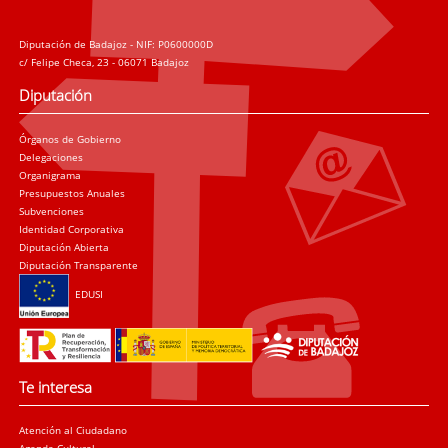
Diputación de Badajoz - NIF: P0600000D
c/ Felipe Checa, 23 - 06071 Badajoz
Diputación
Órganos de Gobierno
Delegaciones
Organigrama
Presupuestos Anuales
Subvenciones
Identidad Corporativa
Diputación Abierta
Diputación Transparente
EDUSI
Te interesa
Atención al Ciudadano