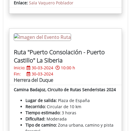
Enlace:
Sala Vaquero Poblador
’AaronMan’, de Manuel González; y el premio para la
obra de autor local ha sido para Sergio Salgado por
‘Luces y sombras de una guerra’.
Accede a la noticia del Gabinete de Prensa de la
Diputación de Badajoz
Ruta "Puerto Consolación - Puerto
Castillo" La Siberia
Inicio:
30-03-2024
10:00 h
Fin:
30-03-2024
Herrera del Duque
Camina Badajoz, Circuito de Rutas Senderistas 2024
Lugar de salida:
Plaza de España
Recorrido:
Circular de 10 km
Tiempo estimado:
3 horas
Dificultad:
Moderada
Tipo de camino:
Zona urbana, camino y pista