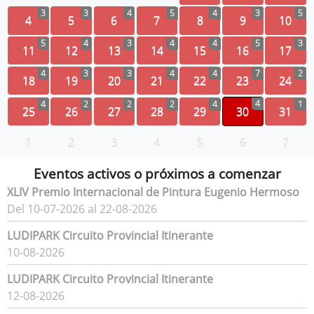
3
3
4
5
4
3
5
4
5
6
7
8
9
10
5
4
3
4
4
5
3
11
12
13
14
15
16
17
4
3
3
4
4
7
2
18
19
20
21
22
23
24
4
4
2
2
2
4
1
25
26
27
28
29
30
31
1
2
3
4
5
6
7
Eventos activos o próximos a comenzar
XLIV Premio Internacional de Pintura Eugenio Hermoso
Del 10-07-2026 al 22-08-2026
LUDIPARK Circuito Provincial Itinerante
10-08-2026
LUDIPARK Circuito Provincial Itinerante
12-08-2026