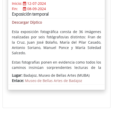
Inicio:
12-07-2024
Fin:
08-09-2024
Exposición temporal
Descargar Díptico
Esta exposición fotográfica consta de 36 imágenes
realizadas por seis fotógrafos/as distintos: Fran de
la Cruz, Juan José Bolaño, María del Pilar Casado,
Antonio Soriano, Manuel Ponce y María Soledad
Salcedo.
Estas fotografías ponen en evidencia como todos los
caminos insinúan sorprendentes lecturas de la
arquitectura del edificio, de algunas de las piezas y
Lugar:
Badajoz, Museo de Bellas Artes (MUBA)
artistas de la colección, de la vida secreta de
Enlace:
Museo de Bellas Artes de Badajoz
personajes emblemáticos de la misma,
reinterpretaciones impactantes de iconografías
pasadas, el desnudo femenino vivo que se entrelaza
en las imágenes como icono de la representación
artística por excelencia y hasta la aparición del
público en alguna de ellas.