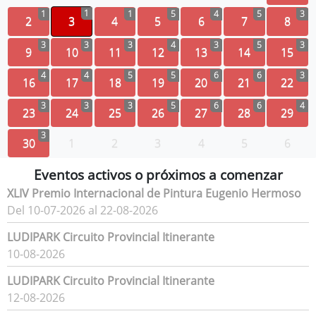
1
1
1
5
4
5
3
2
3
4
5
6
7
8
3
3
3
4
3
5
3
9
10
11
12
13
14
15
4
4
5
5
6
6
3
16
17
18
19
20
21
22
3
3
3
5
6
6
4
23
24
25
26
27
28
29
3
30
1
2
3
4
5
6
Eventos activos o próximos a comenzar
XLIV Premio Internacional de Pintura Eugenio Hermoso
Del 10-07-2026 al 22-08-2026
LUDIPARK Circuito Provincial Itinerante
10-08-2026
LUDIPARK Circuito Provincial Itinerante
12-08-2026