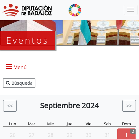
Menú
Eventos
Menú
Búsqueda
Agenda Presidencia
BOP
Septiembre
2024
<<
>>
Eventos
Noticias
Lun
Mar
Mie
Jue
Vie
Sab
Dom
2
26
27
28
29
30
31
1