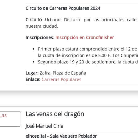
Circuito de Carreras Populares 2024
Circuito
: Urbano. Discurre por las principales calle
nuestra ciudad.
Inscripciones
:
Inscripción en Cronofinisher
Primer plazo estará comprendido entre el 12 de 
la cuota de inscripción es de 5,00 €. Los Chupet
Segundo plazo 19 y 20 de septiembre, la cuota d
€.
Lugar:
Zafra, Plaza de España
En las inscripciones se hará constar el nombre, 
Enlace:
Carreras Populares
licencia federativa (obligatorio si se posee) y en
niño/a no lo tiene se pondrá el de la madre o pa
Más información
: En los teléfonos 635 623 305 y 924 9
Información adicional:
Reglamento
Las venas del dragón
José Manuel Ciria
elhospital - Sala Vaquero Poblador