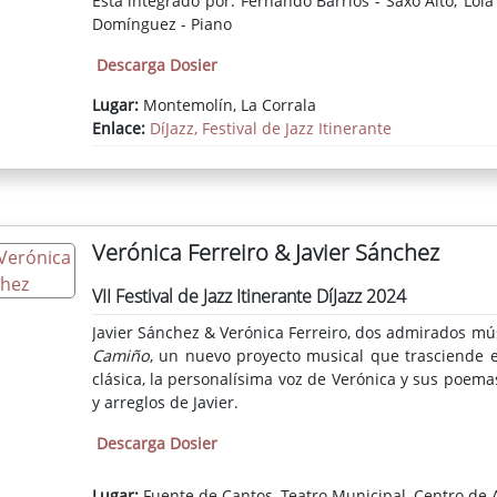
Está integrado por: Fernando Barrios - Saxo Alto; Lola
Domínguez - Piano
Descarga Dosier
Lugar:
Montemolín, La Corrala
Enlace:
DíJazz, Festival de Jazz Itinerante
Verónica Ferreiro & Javier Sánchez
VII Festival de Jazz Itinerante DíJazz 2024
Javier Sánchez & Verónica Ferreiro, dos admirados mú
Camiño
, un nuevo proyecto musical que trasciende et
clásica, la personalísima voz de Verónica y sus poem
y arreglos de Javier.
Descarga Dosier
Lugar:
Fuente de Cantos, Teatro Municipal, Centro de 