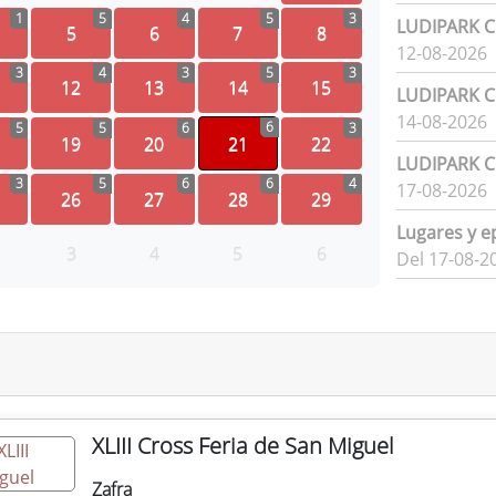
1
5
4
5
3
LUDIPARK Ci
5
6
7
8
12-08-2026
3
4
3
5
3
12
13
14
15
LUDIPARK Ci
14-08-2026
6
5
5
6
3
19
20
21
22
LUDIPARK Ci
3
5
6
6
4
17-08-2026
26
27
28
29
Lugares y e
3
4
5
6
Del 17-08-2
XLIII Cross Feria de San Miguel
Zafra