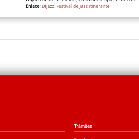
Enlace:
DíJazz, Festival de Jazz Itinerante
Trámites