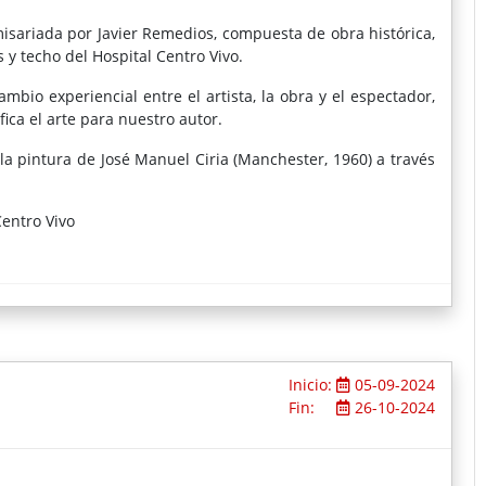
misariada por Javier Remedios, compuesta de obra histórica,
y techo del Hospital Centro Vivo.
mbio experiencial entre el artista, la obra y el espectador,
fica el arte para nuestro autor.
la pintura de José Manuel Ciria (Manchester, 1960) a través
entro Vivo
royección internacional de las últimas generaciones, con
mundo, Nueva York, Los Ángeles, Detroit, Atlanta, Chicago,
s Aires, Santiago de Chile, Tel Aviv, Oporto, Lisboa, París,
 lo impulsan a la experimentación y al estudio de lo que
 contemporáneo. De su obra emerge una agresividad visual
stos también aplican sus sentimientos en el consumo y
está hecha por él para ellos.
Inicio:
05-09-2024
expandirse en torno a la imagen abstracta, siendo su mente
Fin:
26-10-2024
eométrico, la exploración temática y la formal, de ciertas
e obras pictóricas de gran formato, una proyección sobre
archivo, una instalación, una acción performativa y la edición