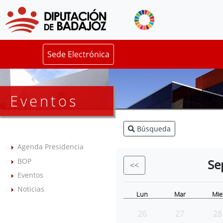
Sede Electrónica
Eventos
Búsqueda
Agenda Presidencia
BOP
Se
<<
Eventos
Noticias
Lun
Mar
Mie
26
27
28