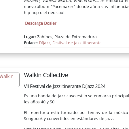
Rozalén, Vanesa Martín, Emeterians… s
e embarca en
nuevo álbum
"
Pacemaker
"
donde aúna sus influencias
hip hop o el neo soul.
Descarga Dosier
Lugar:
Zahínos, Plaza de Extremadura
Enlace:
DíJazz, Festival de Jazz Itinerante
Walkin Collective
VII Festival de Jazz Itinerante DíJazz 2024
Es una banda de jazz cuyo estilo se enmarca principa
los años 40 y 50.
El repertorio está formado por temas de la música
Songbook y convertidos en estándares de jazz.