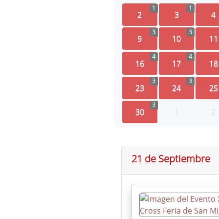
1
1
2
3
4
3
3
9
10
11
4
4
16
17
18
3
3
23
24
25
3
30
1
2
21 de Septiembre