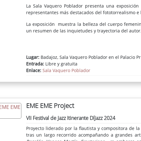
de un gran catálogo, bucearemos en su memoria. Org
La Sala Vaquero Poblador presenta una exposición
que vuela, otea y se lanza del cielo hacia la tierra, l
representantes más destacados del fototorrealismo e h
rigor analítico.
La exposición muestra la belleza del cuerpo femenin
un resumen de las inquietudes y trayectoria del autor
Lugar:
Badajoz, Sala Vaquero Poblador en el Palacio Pr
Entrada:
Libre y gratuita
Enlace:
Sala Vaquero Poblador
EME EME Project
VII Festival de Jazz Itinerante DíJazz 2024
Proyecto liderado por la flautista y compositora de l
tras un largo recorrido acompañando a grandes arti