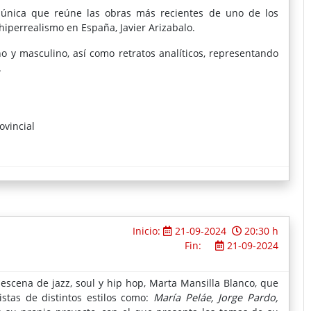
anizando sus conexiones mediante la disección del dragón
 única que reúne las obras más recientes de uno de los
os campos, las ciudades. Su éxito artístico es el epítome del
iperrealismo en España, Javier Arizabalo.
o y masculino, así como retratos analíticos, representando
.
ovincial
Inicio:
21-09-2024
20:30 h
Fin:
21-09-2024
a escena de jazz, soul y hip hop, Marta Mansilla Blanco, que
stas de distintos estilos como:
María Peláe, Jorge Pardo,