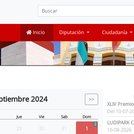
Inicio
Diputación
Ciudadanía
ptiembre
2024
>>
XLIV Premio
Del 10-07-2
Jue
Vie
Sab
Dom
LUDIPARK Ci
2
29
30
31
1
10-08-2026