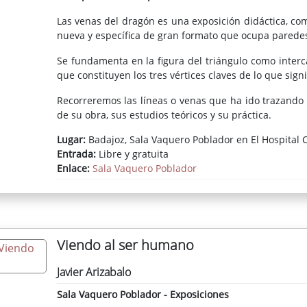
Las venas del dragón es una exposición didáctica, co
nueva y específica de gran formato que ocupa paredes 
Se fundamenta en la figura del triángulo como interca
que constituyen los tres vértices claves de lo que signi
Recorreremos las líneas o venas que ha ido trazando 
de su obra, sus estudios teóricos y su práctica.
Lugar:
Badajoz, Sala Vaquero Poblador en El Hospital C
José Manuel Ciria es uno de los pintores con más p
Entrada:
Libre y gratuita
exposiciones en los más grandes museos y ferias del 
Enlace:
Sala Vaquero Poblador
Toronto, Ciudad de México, Medellín, São Paulo, Bueno
Berlín, Bucarest… Su energía, fortaleza e inquietud
acontece, manteniendo una postura clara de artista
tal que conmueve al público de todo el mundo. E
apreciación del momento artístico, por lo que su obra 
Viendo al ser humano
El enfoque teórico de su labor no ha tenido más que 
una suerte de confrontación entre lo gestual y lo g
Javier Arizabalo
concepciones acerca de la figuración. Mediante onc
Sala Vaquero Poblador - Exposiciones
lienzo, pantalla, dibujos, cómics, collages, objetos de 