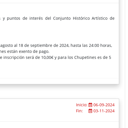
s y puntos de interés del Conjunto Histórico Artístico de
agosto al 18 de septiembre de 2024, hasta las 24:00 horas,
ines están exento de pago.
e inscripción será de 10,00€ y para los Chupetines es de 5
apellidos, fecha de nacimiento, club, localidad, número de
 caso de no disponer de licencia será obligatorio el DNI, si el
dre.
0 90 22.
Inicio:
06-09-2024
Fin:
03-11-2024