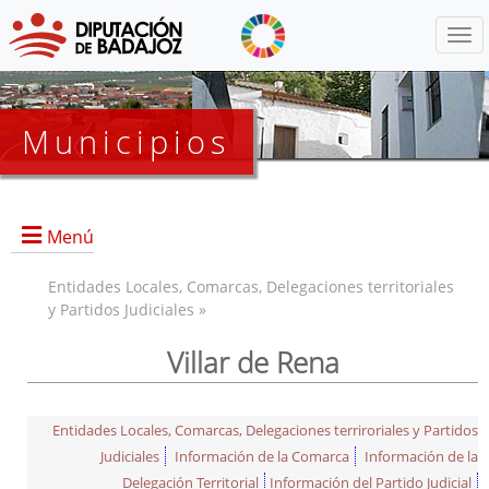
Menú
Municipios
Menú
Entidades Locales, Comarcas, Delegaciones territoriales
y Partidos Judiciales »
Villar de Rena
Entidades Locales, Comarcas, Delegaciones terriroriales y Partidos
Judiciales
Información de la Comarca
Información de la
Delegación Territorial
Información del Partido Judicial