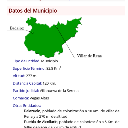
Datos del Municipio
Información General
Historia
Monumentos
Gastronomía
Fiestas
Turismo
Tipo de Entidad:
Municipio
Población
2
Superficie Término:
82,8 Km
Altitud:
277 m.
Archivo Municipal
Distancia Capital:
120 Km.
Corporación
Partido Judicial:
Villanueva de la Serena
Correo-e gratis
Comarca:
Vegas Altas
Códigos para FACe
Otras Entidades:
Palazuelo
, poblado de colonización a 10 Km. de Villar de
Rena y a 270 m. de altitud.
Puebla de Alcollarín
, poblado de colonización a 5 Km. de
Villar de Rena y a 270 m de altitud.