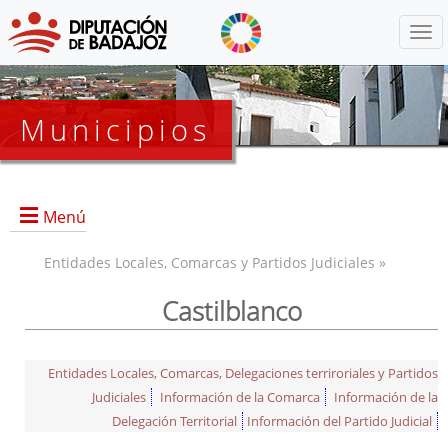
Menú
Municipios
Menú
Entidades Locales, Comarcas y Partidos Judiciales »
Castilblanco
Entidades Locales, Comarcas, Delegaciones terriroriales y Partidos
Judiciales
Información de la Comarca
Información de la
Delegación Territorial
Información del Partido Judicial