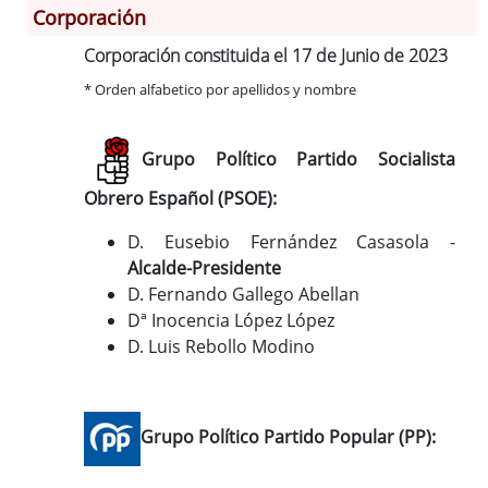
Corporación
Información General
Corporación constituida el 17 de Junio de 2023
Historia
* Orden alfabetico por apellidos y nombre
Monumentos
Gastronomía
Grupo Político Partido Socialista
Fiestas
Obrero Español (PSOE):
Turismo
Población
D. Eusebio Fernández Casasola -
Corporación
Alcalde-Presidente
D. Fernando Gallego Abellan
Correo-e gratis
Dª Inocencia López López
Códigos para FACe
D. Luis Rebollo Modino
Grupo Político Partido Popular (PP):