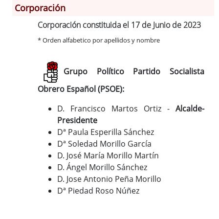
Corporación
Corporación constituida el 17 de Junio de 2023
Información General
* Orden alfabetico por apellidos y nombre
Historia
Monumentos
Gastronomía
Grupo Político Partido Socialista
Fiestas
Obrero Español (PSOE):
Turismo
D. Francisco Martos Ortiz -
Alcalde-
Población
Presidente
Corporación
Dª Paula Esperilla Sánchez
Correo-e gratis
Dª Soledad Morillo García
Códigos para FACe
D. José María Morillo Martín
D. Ángel Morillo Sánchez
D. Jose Antonio Peña Morillo
Dª Piedad Roso Núñez