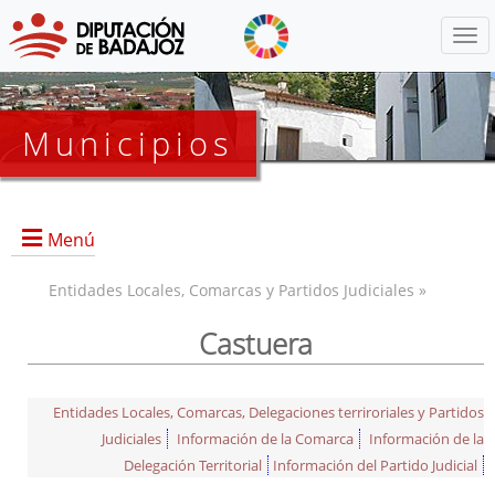
Menú
Municipios
Menú
Entidades Locales, Comarcas y Partidos Judiciales »
Castuera
Entidades Locales, Comarcas, Delegaciones terriroriales y Partidos
Judiciales
Información de la Comarca
Información de la
Delegación Territorial
Información del Partido Judicial