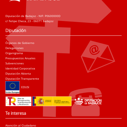
Diputación de Badajoz - NIF: P0600000D
c/ Felipe Checa, 23 - 06071 Badajoz
Diputación
Órganos de Gobierno
Delegaciones
Organigrama
Presupuestos Anuales
Subvenciones
Identidad Corporativa
Diputación Abierta
Diputación Transparente
EDUSI
Te interesa
Atención al Ciudadano