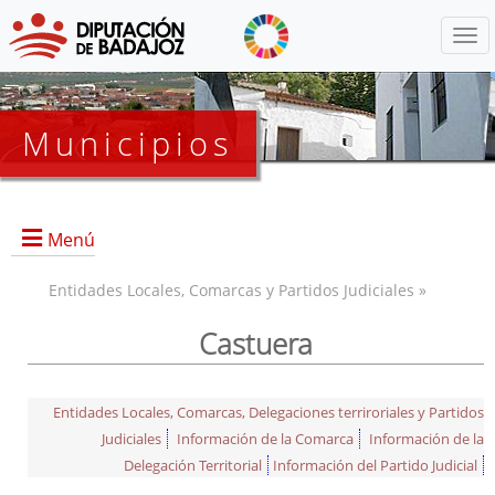
Menú
Municipios
Menú
Entidades Locales, Comarcas y Partidos Judiciales »
Castuera
Entidades Locales, Comarcas, Delegaciones terriroriales y Partidos
Judiciales
Información de la Comarca
Información de la
Delegación Territorial
Información del Partido Judicial