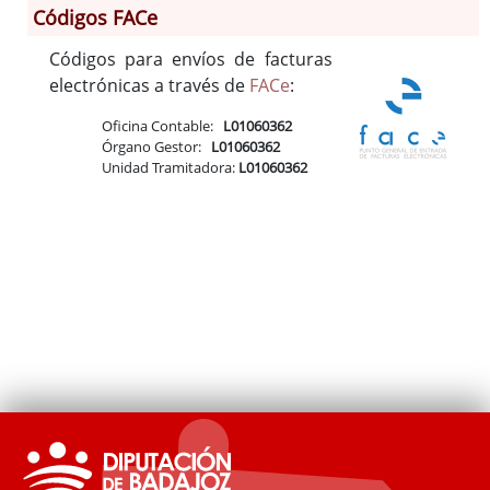
Códigos FACe
Códigos para envíos de facturas
Información General
electrónicas a través de
FACe
:
Historia
Oficina Contable:
L01060362
Monumentos
Órgano Gestor:
L01060362
Gastronomía
Unidad Tramitadora:
L01060362
Fiestas
Turismo
Población
Corporación
Correo-e gratis
Códigos para FACe