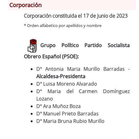
Corporación
Corporación constituida el 17 de Junio de 2023
Información General
* Orden alfabetico por apellidos y nombre
Historia
Monumentos
Gastronomía
Grupo Político Partido Socialista
Fiestas
Obrero Español (PSOE):
Turismo
Dª Antonia Maria Murillo Barradas -
Población
Alcaldesa-Presidenta
Archivo Municipal
Dª Luisa Moreno Alvarado
Corporación
Dª Maria del Carmen Domínguez
Correo-e gratis
Lozano
Dª Ara Muñoz Boza
Códigos para FACe
Dª Manuel Prieto Barradas
Dª Maria Bruna Rubio Murillo