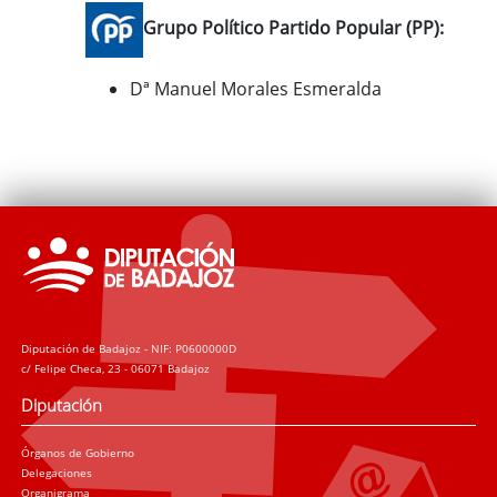
Grupo Político Partido Popular (PP):
Dª Manuel Morales Esmeralda
Diputación de Badajoz - NIF: P0600000D
c/ Felipe Checa, 23 - 06071 Badajoz
Diputación
Órganos de Gobierno
Delegaciones
Organigrama