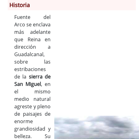
Historia
Fuente del
Información General
Arco se enclava
Historia
más adelante
Monumentos
que Reina en
Gastronomía
dirección a
Fiestas
Guadalcanal,
sobre las
Turismo
estribaciones
Población
de la
sierra de
Archivo Municipal
San Miguel
, en
Corporación
el mismo
Correo-e gratis
medio natural
Códigos para FACe
agreste y pleno
de paisajes de
enorme
grandiosidad y
belleza. Su