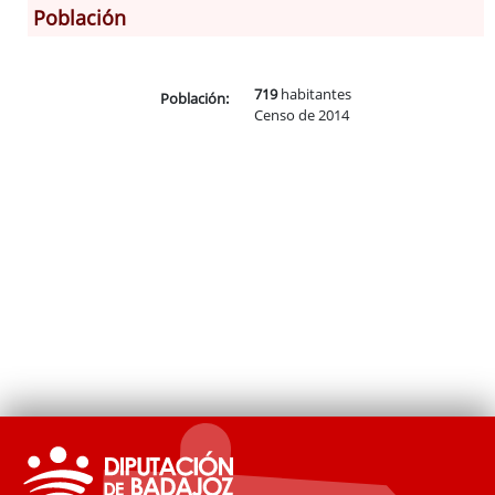
Población
Información General
719
habitantes
Historia
Población:
Censo de 2014
Monumentos
Gastronomía
Fiestas
Turismo
Población
Archivo Municipal
Corporación
Correo-e gratis
Códigos para FACe