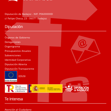
Diputación de Badajoz - NIF: P0600000D
c/ Felipe Checa, 23 - 06071 Badajoz
Diputación
Órganos de Gobierno
Delegaciones
Organigrama
Presupuestos Anuales
Subvenciones
Identidad Corporativa
Diputación Abierta
Diputación Transparente
EDUSI
Te interesa
Atención al Ciudadano