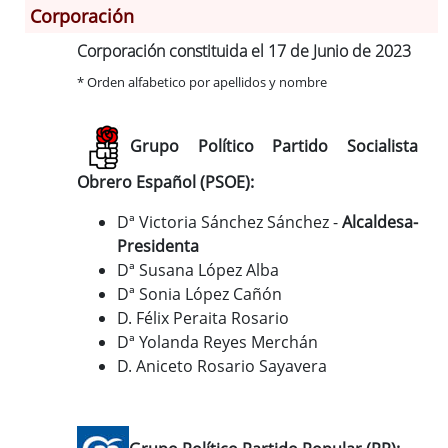
Corporación
Información General
Corporación constituida el 17 de Junio de 2023
Historia
* Orden alfabetico por apellidos y nombre
Monumentos
Gastronomía
Fiestas
Grupo Político Partido Socialista
Turismo
Obrero Español (PSOE):
Población
Dª Victoria Sánchez Sánchez -
Alcaldesa-
Corporación
Presidenta
Correo-e gratis
Dª Susana López Alba
Códigos para FACe
Dª Sonia López Cañón
D. Félix Peraita Rosario
Dª Yolanda Reyes Merchán
D. Aniceto Rosario Sayavera