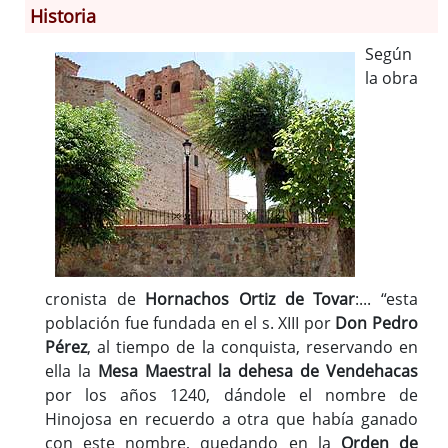
Historia
Información General
Según
Historia
la obra
Monumentos
Gastronomía
Fiestas
Turismo
Población
Corporación
Correo-e gratis
Códigos para FACe
cronista de
Hornachos Ortiz de Tovar
:... “esta
población fue fundada en el s. XIII por
Don Pedro
Pérez
, al tiempo de la conquista, reservando en
ella la
Mesa Maestral la dehesa de Vendehacas
por los años 1240, dándole el nombre de
Hinojosa en recuerdo a otra que había ganado
con este nombre, quedando en la
Orden de