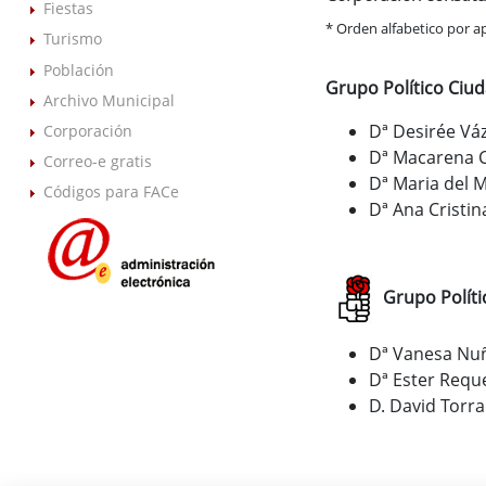
Fiestas
* Orden alfabetico por a
Turismo
Población
Grupo Político Ciu
Archivo Municipal
Dª Desirée Vá
Corporación
Dª Macarena 
Correo-e gratis
Dª Maria del 
Códigos para FACe
Dª Ana Cristi
Grupo Políti
Dª Vanesa Nuñ
Dª Ester Requ
D. David Torra