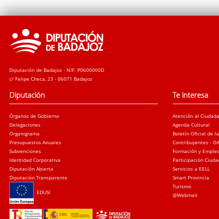
Diputación de Badajoz - NIF: P0600000D
c/ Felipe Checa, 23 - 06071 Badajoz
Diputación
Te interesa
Órganos de Gobierno
Atención al Ciudad
Delegaciones
Agenda Cultural
Organigrama
Boletín Oficial de l
Presupuestos Anuales
Contribuyentes - O
Subvenciones
Formación y Emple
Identidad Corporativa
Participación Ciud
Diputación Abierta
Servicios a EELL
Diputación Transparente
Smart Provincia
Turismo
EDUSI
@Webmail