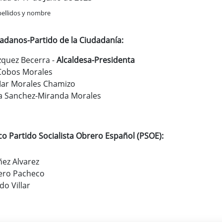
pellidos y nombre
dadanos-Partido de la Ciudadanía:
zquez Becerra -
Alcaldesa-Presidenta
Cobos Morales
Mar Morales Chamizo
na Sanchez-Miranda Morales
co Partido Socialista Obrero Español (PSOE):
ez Alvarez
ero Pacheco
do Villar