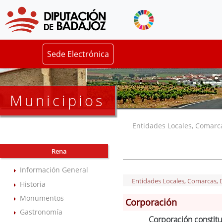
Sede Electrónica
Municipios
Entidades Locales, Comarcas
Rena
Información General
Entidades Locales, Comarcas, De
Historia
Monumentos
Corporación
Gastronomía
Corporación constitu