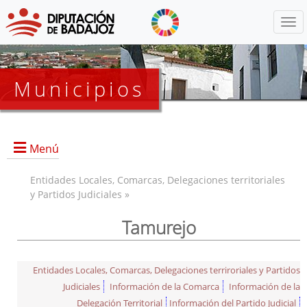
Menú
Municipios
Menú
Entidades Locales, Comarcas, Delegaciones territoriales
y Partidos Judiciales »
Tamurejo
Entidades Locales, Comarcas, Delegaciones terriroriales y Partidos
Judiciales
Información de la Comarca
Información de la
Delegación Territorial
Información del Partido Judicial