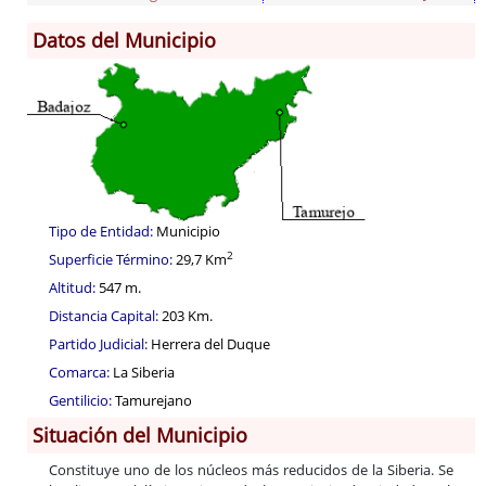
Datos del Municipio
Información General
Historia
Monumentos
Gastronomía
Fiestas
Turismo
Tipo de Entidad:
Municipio
Población
2
Superficie Término:
29,7 Km
Corporación
Altitud:
547 m.
Correo-e gratis
Distancia Capital:
203 Km.
Partido Judicial:
Herrera del Duque
Comarca:
La Siberia
Gentilicio:
Tamurejano
Situación del Municipio
Constituye uno de los núcleos más reducidos de la Siberia. Se