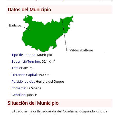
Datos del Municipio
Información General
Historia
Monumentos
Gastronomía
Fiestas
Turismo
Tipo de Entidad:
Municipio
Población
2
Superficie Término:
90,1 Km
Corporación
Altitud:
401 m.
Correo-e gratis
Distancia Capital:
190 Km.
Partido Judicial:
Herrera del Duque
Comarca:
La Siberia
Gentilicio:
Jabalín
Situación del Municipio
Situado en la orilla izquierda del Guadiana, ocupando uno de