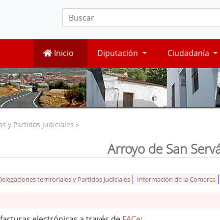
Inicio
Diputación
Ciudadanía
 y Partidos Judiciales »
Arroyo de San Serv
legaciones terriroriales y Partidos Judiciales
Información de la Comarca
facturas electrónicas a través de
FACe
: