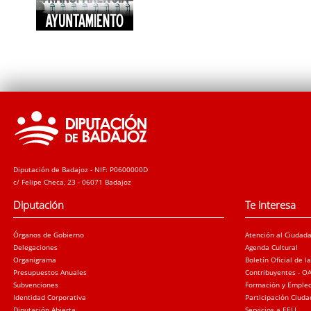
Diputación de Badajoz - NIF: P0600000D
c/ Felipe Checa, 23 - 06071 Badajoz
Diputación
Te interesa
Órganos de Gobierno
Atención al Ciudad
Delegaciones
Agenda Cultural
Organigrama
Boletín Oficial de l
Presupuestos Anuales
Contribuyentes - O
Subvenciones
Formación y Emple
Identidad Corporativa
Participación Ciud
Diputación Abierta
Servicios a EELL