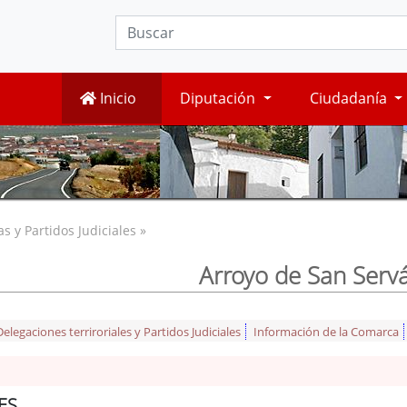
Inicio
Diputación
Ciudadanía
 y Partidos Judiciales »
Arroyo de San Serv
legaciones terriroriales y Partidos Judiciales
Información de la Comarca
ES