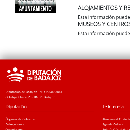
ALOJAMIENTOS Y R
Esta información puede
MUSEOS Y CENTRO
Esta información puede
Diputación de Badajoz - NIF: P0600000D
c/ Felipe Checa, 23 - 06071 Badajoz
Diputación
Te interesa
Órganos de Gobierno
Atención al Ciudad
Delegaciones
Agenda Cultural
Organigrama
Boletín Oficial de l