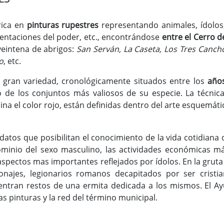
rica en
pinturas rupestres
representando animales, ídolos
sentaciones del poder, etc., encontrándose
entre el Cerro 
eintena de abrigos:
San Serván, La Caseta, Los Tres Cancho
o
, etc.
 gran variedad, cronológicamente situados entre los
año
 de los conjuntos más valiosos de su especie. La técnica 
a el color rojo, están definidas dentro del arte esquemáti
datos que posibilitan el conocimiento de la vida cotidiana
minio del sexo masculino, las actividades económicas más
 aspectos mas importantes reflejados por ídolos. En la gru
sonajes, legionarios romanos decapitados por ser cristi
ntran restos de una ermita dedicada a los mismos. El Ay
as pinturas y la red del término municipal.