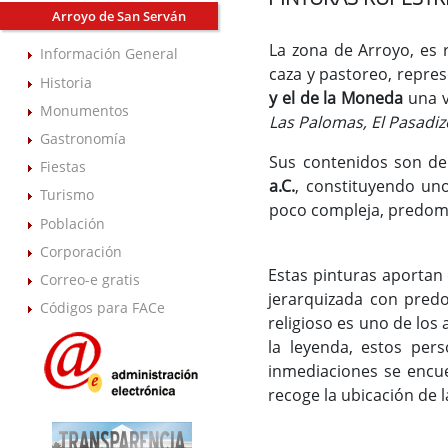
Arroyo de San Serván
La zona de Arroyo, es 
Información General
caza y pastoreo, repre
Historia
y el de la Moneda
una v
Monumentos
Las Palomas, El Pasadiz
Gastronomía
Sus contenidos son de
Fiestas
a.C.
, constituyendo uno
Turismo
poco compleja, predomin
Población
Corporación
Estas pinturas aportan 
Correo-e gratis
jerarquizada con predo
Códigos para FACe
religioso es uno de los
la leyenda, estos per
inmediaciones se encue
recoge la ubicación de l