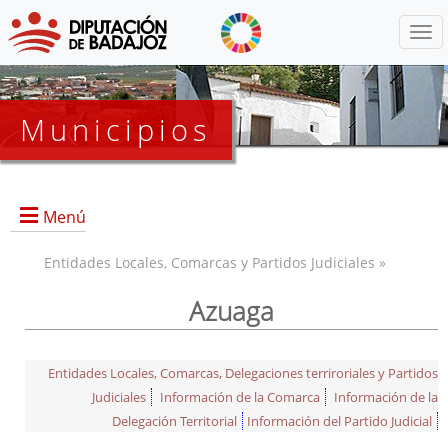
Menú
Municipios
Menú
Entidades Locales, Comarcas y Partidos Judiciales »
Azuaga
Entidades Locales, Comarcas, Delegaciones terriroriales y Partidos
Judiciales
Información de la Comarca
Información de la
Delegación Territorial
Información del Partido Judicial