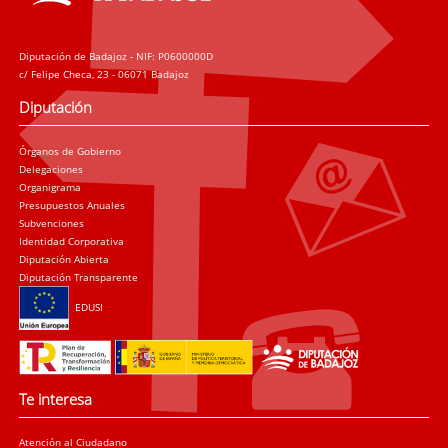
Diputación de Badajoz - NIF: P0600000D
c/ Felipe Checa, 23 - 06071 Badajoz
Diputación
Órganos de Gobierno
Delegaciones
Organigrama
Presupuestos Anuales
Subvenciones
Identidad Corporativa
Diputación Abierta
Diputación Transparente
EDUSI
Te interesa
Atención al Ciudadano