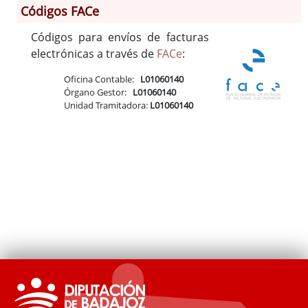
Códigos FACe
Códigos para envíos de facturas
Información General
electrónicas a través de
FACe
:
Historia
Monumentos
Oficina Contable:
L01060140
Órgano Gestor:
L01060140
Gastronomía
Unidad Tramitadora:
L01060140
Fiestas
Turismo
Población
Corporación
Correo-e gratis
Códigos para FACe