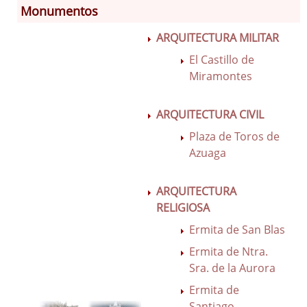
Monumentos
ARQUITECTURA MILITAR
Información General
Historia
El Castillo de
Miramontes
Monumentos
Gastronomía
ARQUITECTURA CIVIL
Fiestas
Turismo
Plaza de Toros de
Azuaga
Población
Corporación
ARQUITECTURA
Correo-e gratis
RELIGIOSA
Códigos para FACe
Ermita de San Blas
Ermita de Ntra.
Sra. de la Aurora
Ermita de
Santiago