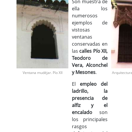
Son muestra de
ella los
numerosos
ejemplos de
vistosas
ventanas
conservadas en
las
calles Pío XII,
Teodoro de
Vera, Alconchel
y Mesones
.
Ventana mudéjar. Pío XII
Arquitectura 
El
empleo del
ladrillo, la
presencia de
alfiz y el
encalado
son
los principales
rasgos