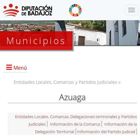
Menú
Municipios
Menú
Entidades Locales, Comarcas y Partidos Judiciales »
Azuaga
Entidades Locales, Comarcas, Delegaciones terriroriales y Partidos
Judiciales
Información de la Comarca
Información de la
Delegación Territorial
Información del Partido Judicial