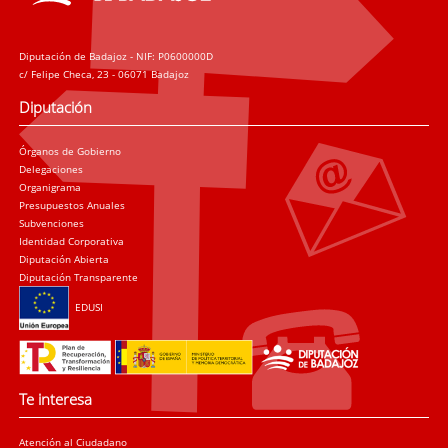
Diputación de Badajoz - NIF: P0600000D
c/ Felipe Checa, 23 - 06071 Badajoz
Diputación
Órganos de Gobierno
Delegaciones
Organigrama
Presupuestos Anuales
Subvenciones
Identidad Corporativa
Diputación Abierta
Diputación Transparente
EDUSI
Te interesa
Atención al Ciudadano