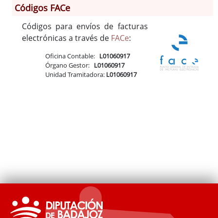
Códigos FACe
Códigos para envíos de facturas
Información General
electrónicas a través de
FACe
:
Historia
Oficina Contable:
L01060917
Monumentos
Órgano Gestor:
L01060917
Gastronomía
Unidad Tramitadora:
L01060917
Fiestas
Turismo
Población
Corporación
Correo-e gratis
Radio en Internet
Códigos para FACe