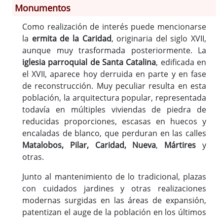
Monumentos
Como realización de interés puede mencionarse
Información General
la
ermita de la Caridad
, originaria del siglo XVII,
Historia
aunque muy trasformada posteriormente. La
Monumentos
iglesia parroquial de Santa Catalina
, edificada en
Gastronomía
el XVII, aparece hoy derruida en parte y en fase
de reconstrucción. Muy peculiar resulta en esta
Fiestas
población, la arquitectura popular, representada
Turismo
todavía en múltiples viviendas de piedra de
Población
reducidas proporciones, escasas en huecos y
Corporación
encaladas de blanco, que perduran en las calles
Correo-e gratis
Matalobos, Pilar, Caridad, Nueva
,
Mártires
y
Radio en Internet
otras.
Códigos para FACe
Junto al mantenimiento de lo tradicional, plazas
con cuidados jardines y otras realizaciones
modernas surgidas en las áreas de expansión,
patentizan el auge de la población en los últimos