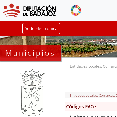
Sede Electrónica
Municipios
Entidades Locales, Comarcas
Entidades Locales, Comarcas, De
Códigos FACe
Códigos para envíos de 