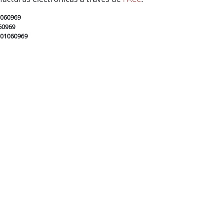
1060969
60969
L01060969