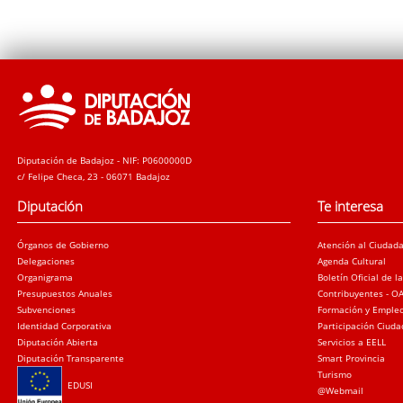
Diputación de Badajoz - NIF: P0600000D
c/ Felipe Checa, 23 - 06071 Badajoz
Diputación
Te interesa
Órganos de Gobierno
Atención al Ciudad
Delegaciones
Agenda Cultural
Organigrama
Boletín Oficial de l
Presupuestos Anuales
Contribuyentes - O
Subvenciones
Formación y Emple
Identidad Corporativa
Participación Ciud
Diputación Abierta
Servicios a EELL
Diputación Transparente
Smart Provincia
Turismo
EDUSI
@Webmail