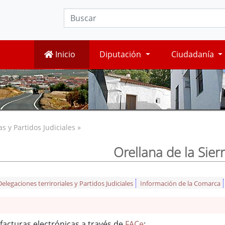
Inicio
Diputación
Ciudadanía
 y Partidos Judiciales »
Orellana de la Sier
legaciones terriroriales y Partidos Judiciales
Información de la Comarca
facturas electrónicas a través de
FACe
: