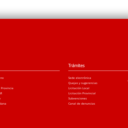
Trámites
ano
Sede electrónica
Quejas y sugerencias
a Provincia
Licitación Local
AR
Licitación Provincial
o
Subvenciones
adana
Canal de denuncias