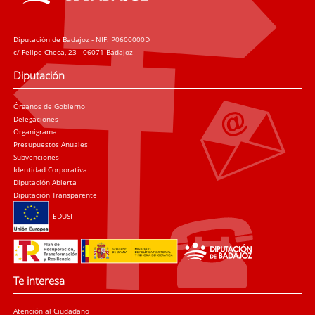
Diputación de Badajoz - NIF: P0600000D
c/ Felipe Checa, 23 - 06071 Badajoz
Diputación
Órganos de Gobierno
Delegaciones
Organigrama
Presupuestos Anuales
Subvenciones
Identidad Corporativa
Diputación Abierta
Diputación Transparente
EDUSI
Te interesa
Atención al Ciudadano