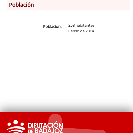
Población
Información General
258
habitantes
Población:
Historia
Censo de 2014
Monumentos
Gastronomía
Fiestas
Turismo
Población
Corporación
Correo-e gratis
Códigos para FACe