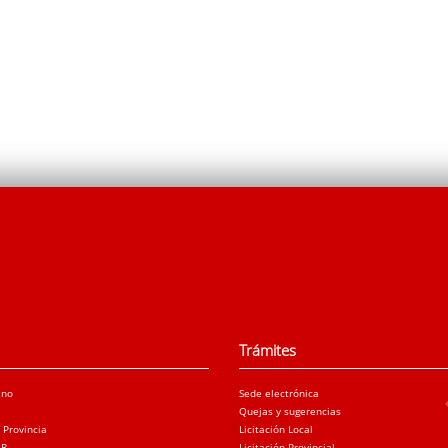
Trámites
ano
Sede electrónica
Quejas y sugerencias
a Provincia
Licitación Local
AR
Licitación Provincial