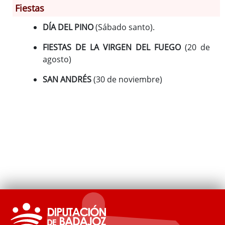
Fiestas
DÍA DEL PINO
(Sábado santo).
Información General
Historia
FIESTAS DE LA VIRGEN DEL FUEGO
(20 de
Monumentos
agosto)
Gastronomía
SAN ANDRÉS
(30 de noviembre)
Fiestas
Turismo
Población
Corporación
Correo-e gratis
Códigos para FACe