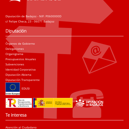
Diputación de Badajoz - NIF: P0600000D
c/ Felipe Checa, 23 - 06071 Badajoz
Diputación
Órganos de Gobierno
Delegaciones
Organigrama
Presupuestos Anuales
Subvenciones
Identidad Corporativa
Diputación Abierta
Diputación Transparente
EDUSI
Te interesa
Atención al Ciudadano