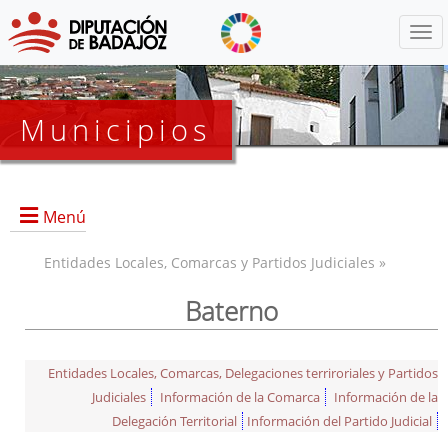
Menú
Municipios
Menú
Entidades Locales, Comarcas y Partidos Judiciales »
Baterno
Entidades Locales, Comarcas, Delegaciones terriroriales y Partidos
Judiciales
Información de la Comarca
Información de la
Delegación Territorial
Información del Partido Judicial