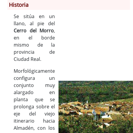
Historia
Se sitúa en un
Información General
llano, al pie del
Historia
Cerro del Morro
,
Monumentos
en el borde
Gastronomía
mismo de la
Fiestas
provincia de
Ciudad Real.
Turismo
Población
Morfológicamente
Corporación
configura un
Correo-e gratis
conjunto muy
alargado en
Códigos para FACe
planta que se
prolonga sobre el
eje del viejo
itinerario hacia
Almadén, con los