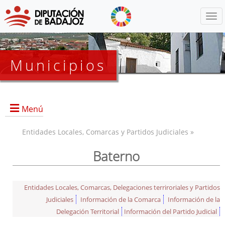
Menú
Municipios
Menú
Entidades Locales, Comarcas y Partidos Judiciales »
Baterno
Entidades Locales, Comarcas, Delegaciones terriroriales y Partidos
Judiciales
Información de la Comarca
Información de la
Delegación Territorial
Información del Partido Judicial