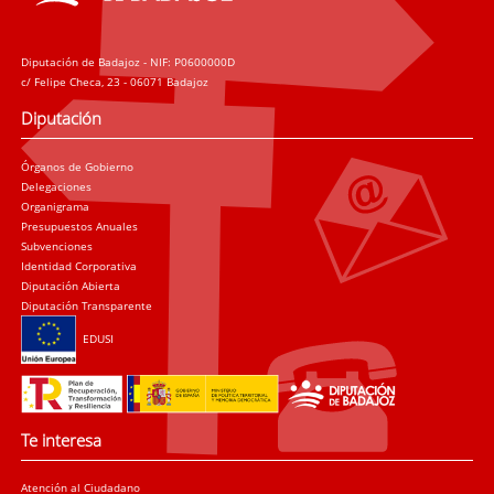
Diputación de Badajoz - NIF: P0600000D
c/ Felipe Checa, 23 - 06071 Badajoz
Diputación
Órganos de Gobierno
Delegaciones
Organigrama
Presupuestos Anuales
Subvenciones
Identidad Corporativa
Diputación Abierta
Diputación Transparente
EDUSI
Te interesa
Atención al Ciudadano