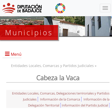
Menú
Municipios
Menú
Entidades Locales, Comarcas y Partidos Judiciales »
Cabeza la Vaca
Entidades Locales, Comarcas, Delegaciones terriroriales y Partidos
Judiciales
Información de la Comarca
Información de la
Delegación Territorial
Información del Partido Judicial
Información General