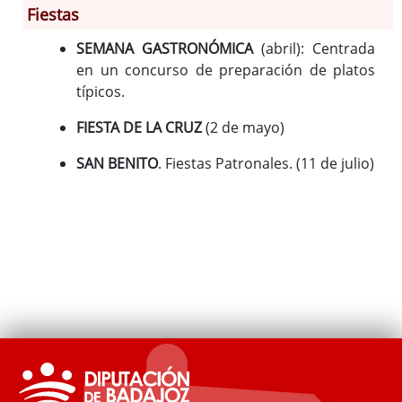
Historia
Fiestas
Monumentos
SEMANA GASTRONÓMICA
(abril): Centrada
Gastronomía
en un concurso de preparación de platos
Fiestas
típicos.
Turismo
FIESTA DE LA CRUZ
(2 de mayo)
Población
Archivo Municipal
SAN BENITO
. Fiestas Patronales. (11 de julio)
Corporación
Correo-e gratis
Códigos para FACe