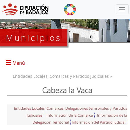
Menú
Municipios
Menú
Entidades Locales, Comarcas y Partidos Judiciales »
Cabeza la Vaca
Entidades Locales, Comarcas, Delegaciones terriroriales y Partidos
Judiciales
Información de la Comarca
Información de la
Delegación Territorial
Información del Partido Judicial
Información General