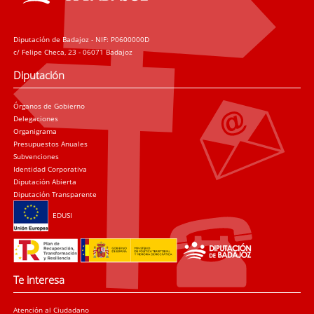
Diputación de Badajoz - NIF: P0600000D
c/ Felipe Checa, 23 - 06071 Badajoz
Diputación
Órganos de Gobierno
Delegaciones
Organigrama
Presupuestos Anuales
Subvenciones
Identidad Corporativa
Diputación Abierta
Diputación Transparente
EDUSI
Te interesa
Atención al Ciudadano