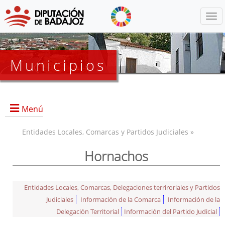
Menú
Municipios
Menú
Entidades Locales, Comarcas y Partidos Judiciales »
Hornachos
Entidades Locales, Comarcas, Delegaciones terriroriales y Partidos
Judiciales
Información de la Comarca
Información de la
Delegación Territorial
Información del Partido Judicial