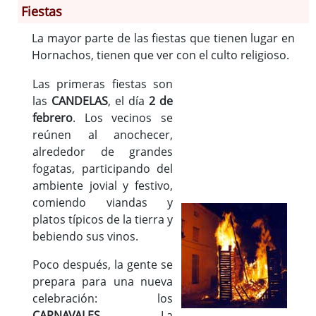
Fiestas
La mayor parte de las fiestas que tienen lugar en
Información General
Hornachos, tienen que ver con el culto religioso.
Historia
Monumentos
Las primeras fiestas son
las
CANDELAS
, el día
2 de
Gastronomía
febrero
. Los vecinos se
Fiestas
reúnen al anochecer,
Turismo
alrededor de grandes
Población
fogatas, participando del
Corporación
ambiente jovial y festivo,
comiendo viandas y
Correo-e gratis
platos típicos de la tierra y
Códigos para FACe
bebiendo sus vinos.
Poco después, la gente se
prepara para una nueva
celebración: los
CARNAVALES
. La