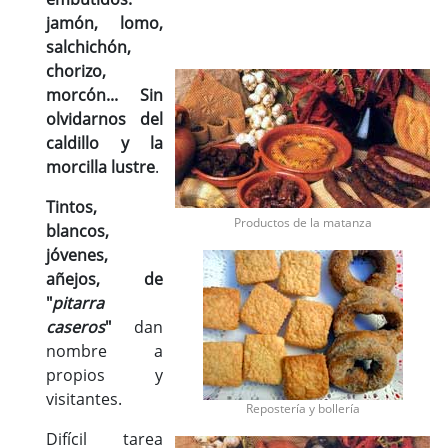
jamón, lomo,
salchichón,
chorizo,
morcón... Sin
olvidarnos del
caldillo y la
morcilla lustre
.
Tintos,
Productos de la matanza
blancos,
jóvenes,
añejos, de
"
pitarra
caseros
"
dan
nombre a
propios y
visitantes.
Repostería y bollería
Difícil tarea