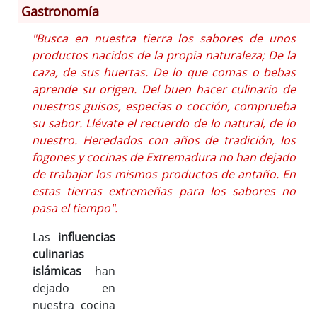
Gastronomía
"Busca en nuestra tierra los sabores de unos
Información General
productos nacidos de la propia naturaleza; De la
Historia
caza, de sus huertas. De lo que comas o bebas
Monumentos
aprende su origen. Del buen hacer culinario de
Gastronomía
nuestros guisos, especias o cocción, comprueba
su sabor. Llévate el recuerdo de lo natural, de lo
Fiestas
nuestro. Heredados con años de tradición, los
Turismo
fogones y cocinas de Extremadura no han dejado
Población
de trabajar los mismos productos de antaño. En
Corporación
estas tierras extremeñas para los sabores no
Correo-e gratis
pasa el tiempo".
Códigos para FACe
Las
influencias
culinarias
islámicas
han
dejado en
nuestra cocina