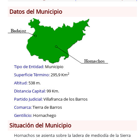
Datos del Municipio
Información General
Historia
Monumentos
Gastronomía
Fiestas
Turismo
Tipo de Entidad:
Municipio
Población
2
Superficie Término:
295,9 Km
Corporación
Altitud:
538 m.
Correo-e gratis
Distancia Capital:
99 Km.
Códigos para FACe
Partido Judicial:
Villafranca de los Barros
Comarca:
Tierra de Barros
Gentilicio:
Hornachego
Situación del Municipio
Hornachos se asienta sobre la ladera de mediodía de la Sierra