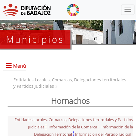
Menú
Municipios
Menú
Entidades Locales, Comarcas, Delegaciones territoriales
y Partidos Judiciales »
Hornachos
Entidades Locales, Comarcas, Delegaciones terriroriales y Partidos
Judiciales
Información de la Comarca
Información de la
Delegación Territorial
Información del Partido Judicial