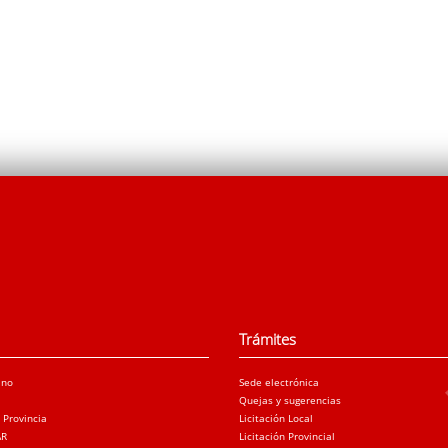
Trámites
ano
Sede electrónica
Quejas y sugerencias
a Provincia
Licitación Local
AR
Licitación Provincial