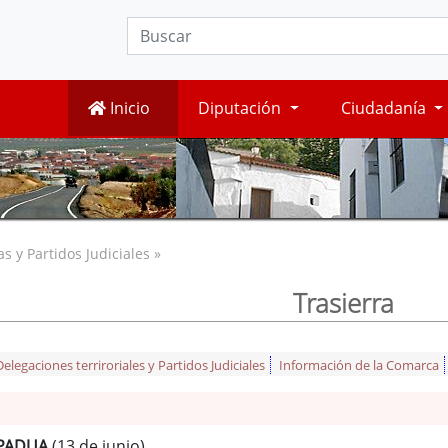
Inicio
Diputación
Ciudadanía
 y Partidos Judiciales »
Trasierra
legaciones terriroriales y Partidos Judiciales
Información de la Comarca
 PADUA
(13 de junio)