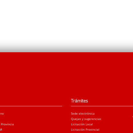
Trámites
ano
Sede electrónica
Quejas y sugerencias
a Provincia
Licitación Local
AR
Licitación Provincial