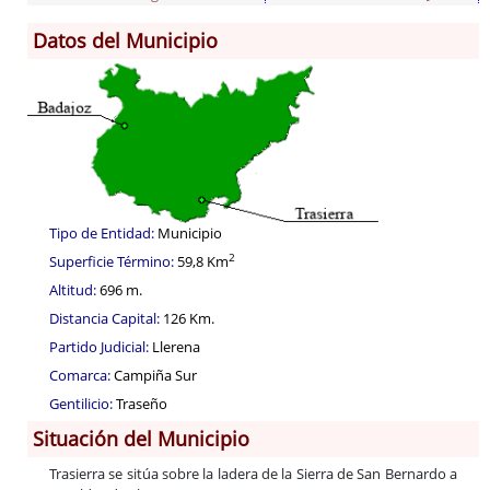
Datos del Municipio
Información General
Historia
Monumentos
Gastronomía
Fiestas
Turismo
Tipo de Entidad:
Municipio
Población
2
Superficie Término:
59,8 Km
Archivo Municipal
Altitud:
696 m.
Corporación
Distancia Capital:
126 Km.
Correo-e gratis
Partido Judicial:
Llerena
Códigos para FACe
Comarca:
Campiña Sur
Gentilicio:
Traseño
Situación del Municipio
Trasierra se sitúa sobre la ladera de la Sierra de San Bernardo a