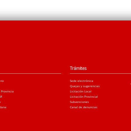
Trámites
ano
Sede electrónica
Quejas y sugerencias
a Provincia
Licitación Local
AR
Licitación Provincial
o
Subvenciones
adana
Canal de denuncias