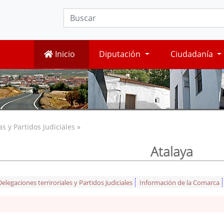
Inicio
Diputación
Ciudadanía
 y Partidos Judiciales »
Atalaya
legaciones terriroriales y Partidos Judiciales
Información de la Comarca