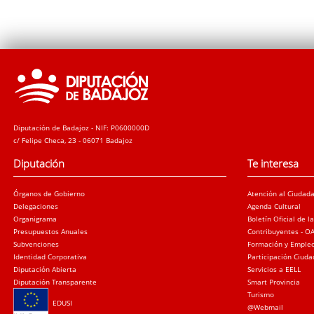
Diputación de Badajoz - NIF: P0600000D
c/ Felipe Checa, 23 - 06071 Badajoz
Diputación
Te interesa
Órganos de Gobierno
Atención al Ciudad
Delegaciones
Agenda Cultural
Organigrama
Boletín Oficial de l
Presupuestos Anuales
Contribuyentes - O
Subvenciones
Formación y Emple
Identidad Corporativa
Participación Ciud
Diputación Abierta
Servicios a EELL
Diputación Transparente
Smart Provincia
Turismo
EDUSI
@Webmail