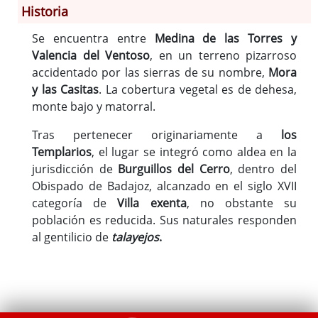
Historia
Información General
Se encuentra entre
Medina de las Torres y
Historia
Valencia del Ventoso
, en un terreno pizarroso
Monumentos
accidentado por las sierras de su nombre,
Mora
y las Casitas
. La cobertura vegetal es de dehesa,
Gastronomía
monte bajo y matorral.
Fiestas
Turismo
Tras pertenecer originariamente a
los
Población
Templarios
, el lugar se integró como aldea en la
jurisdicción de
Burguillos del Cerro
, dentro del
Archivo Municipal
Obispado de Badajoz, alcanzado en el siglo XVII
Corporación
categoría de
Villa exenta
, no obstante su
Correo-e gratis
población es reducida. Sus naturales responden
Códigos para FACe
al gentilicio de
talayejos
.