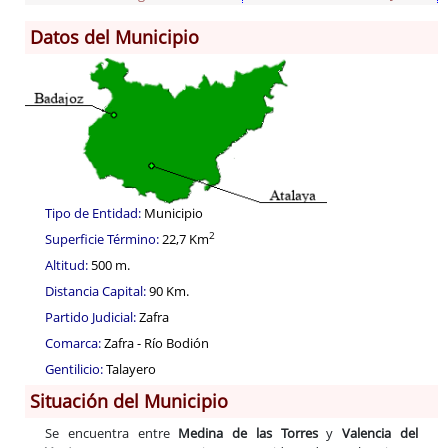
Datos del Municipio
Información General
Historia
Monumentos
Gastronomía
Fiestas
Turismo
Población
Tipo de Entidad:
Municipio
2
Superficie Término:
22,7 Km
Archivo Municipal
Altitud:
500 m.
Corporación
Distancia Capital:
90 Km.
Correo-e gratis
Partido Judicial:
Zafra
Códigos para FACe
Comarca:
Zafra - Río Bodión
Gentilicio:
Talayero
Situación del Municipio
Se encuentra entre
Medina de las Torres
y
Valencia del