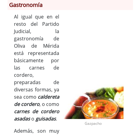
Gastronomía
Al igual que en el
Información General
resto del Partido
Historia
Judicial, la
Monumentos
gastronomía de
Gastronomía
Oliva de Mérida
Fiestas
está representada
básicamente por
Turismo
las carnes de
Población
cordero,
Archivo Municipal
preparadas de
Corporación
diversas formas, ya
Correo-e gratis
sea como
caldereta
Códigos para FACe
de cordero
, o como
carnes de cordero
asadas
o
guisadas
.
Gazpacho
Además, son muy