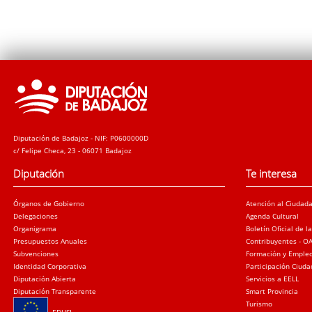
Diputación de Badajoz - NIF: P0600000D
c/ Felipe Checa, 23 - 06071 Badajoz
Diputación
Te interesa
Órganos de Gobierno
Atención al Ciudad
Delegaciones
Agenda Cultural
Organigrama
Boletín Oficial de l
Presupuestos Anuales
Contribuyentes - O
Subvenciones
Formación y Emple
Identidad Corporativa
Participación Ciud
Diputación Abierta
Servicios a EELL
Diputación Transparente
Smart Provincia
Turismo