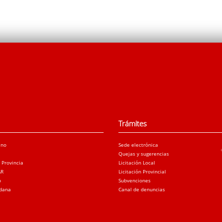
Trámites
ano
Sede electrónica
Quejas y sugerencias
a Provincia
Licitación Local
AR
Licitación Provincial
o
Subvenciones
adana
Canal de denuncias