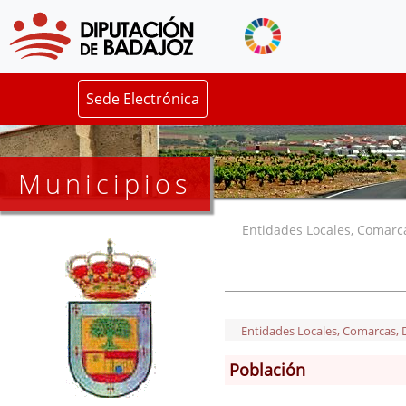
Sede Electrónica
Municipios
Entidades Locales, Comarcas
Entidades Locales, Comarcas, De
Población