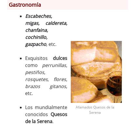
Gastronomía
Escabeches,
Información General
migas, caldereta,
Historia
chanfaina,
Monumentos
cochinillo,
Gastronomía
gazpacho
, etc.
Fiestas
Exquisitos
dulces
Turismo
como
perrunillas,
Población
pestiños,
Corporación
rosquetes, flores,
Correo-e gratis
brazos gitanos
,
etc.
Los mundialmente
Afamados Quesos de la
Serena
conocidos
Quesos
de la Serena
.