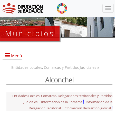
Menú
Municipios
Menú
Entidades Locales, Comarcas y Partidos Judiciales »
Alconchel
Entidades Locales, Comarcas, Delegaciones terriroriales y Partidos
Judiciales
Información de la Comarca
Información de la
Delegación Territorial
Información del Partido Judicial