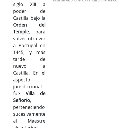
Vista de Alconchel con el castillo al fondo
siglo XIII a
poder de
Castilla bajo la
Orden del
Temple
, para
volver otra vez
a Portugal en
1445, y más
tarde de
nuevo a
Castilla. En el
aspecto
jurisdiccional
fue
Villa de
Señorío
,
perteneciendo
sucesivamente
al Maestre
alcantarino