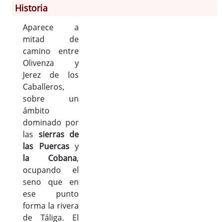
Historia
Información General
Aparece a
Historia
mitad de
camino entre
Monumentos
Olivenza y
Gastronomía
Jerez de los
Fiestas
Caballeros,
Turismo
sobre un
Población
ámbito
Archivo Municipal
dominado por
las
sierras de
Corporación
las Puercas
y
Correo-e gratis
la Cobana
,
Códigos para FACe
ocupando el
seno que en
ese punto
forma la rivera
de Táliga. El