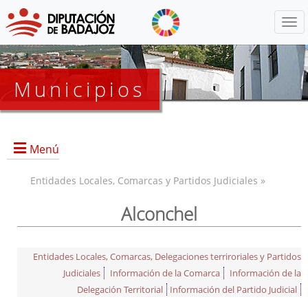
Menú
Municipios
Menú
Entidades Locales, Comarcas y Partidos Judiciales »
Alconchel
Entidades Locales, Comarcas, Delegaciones terriroriales y Partidos
Judiciales
Información de la Comarca
Información de la
Delegación Territorial
Información del Partido Judicial