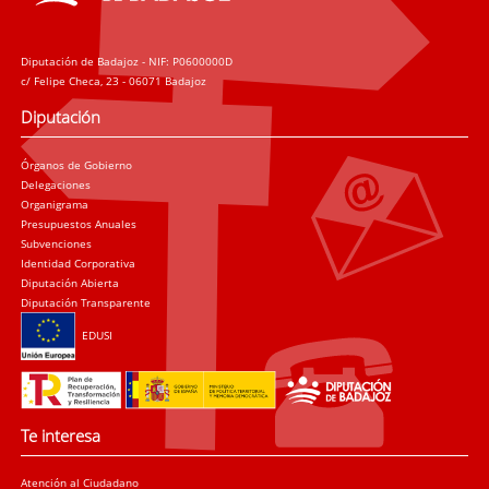
Diputación de Badajoz - NIF: P0600000D
c/ Felipe Checa, 23 - 06071 Badajoz
Diputación
Órganos de Gobierno
Delegaciones
Organigrama
Presupuestos Anuales
Subvenciones
Identidad Corporativa
Diputación Abierta
Diputación Transparente
EDUSI
Te interesa
Atención al Ciudadano