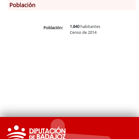
Población
Información General
Historia
1.840
habitantes
Población:
Monumentos
Censo de 2014
Gastronomía
Fiestas
Turismo
Población
Archivo Municipal
Corporación
Correo-e gratis
Códigos para FACe