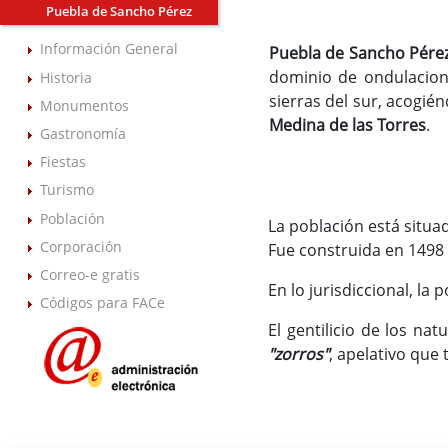
Puebla de Sancho Pérez
Información General
Puebla de Sancho Pére
dominio de ondulacion
Historia
sierras del sur, acogié
Monumentos
Medina de las Torres
.
Gastronomía
Fiestas
Turismo
Población
La población está situa
Corporación
Fue construida en 1498 
Correo-e gratis
En lo jurisdiccional, la
Códigos para FACe
El gentilicio de los na
"zorros"
, apelativo que