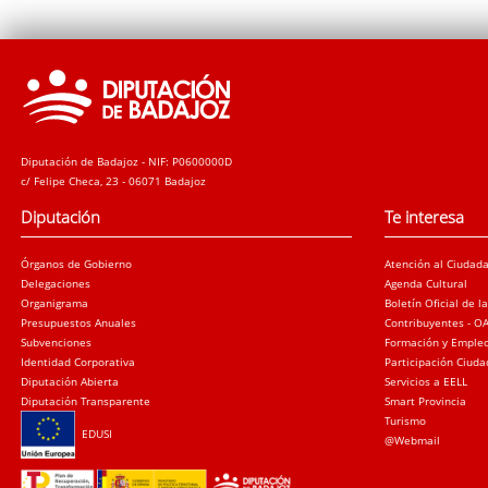
Diputación de Badajoz - NIF: P0600000D
c/ Felipe Checa, 23 - 06071 Badajoz
Diputación
Te interesa
Órganos de Gobierno
Atención al Ciudad
Delegaciones
Agenda Cultural
Organigrama
Boletín Oficial de l
Presupuestos Anuales
Contribuyentes - O
Subvenciones
Formación y Emple
Identidad Corporativa
Participación Ciud
Diputación Abierta
Servicios a EELL
Diputación Transparente
Smart Provincia
Turismo
EDUSI
@Webmail