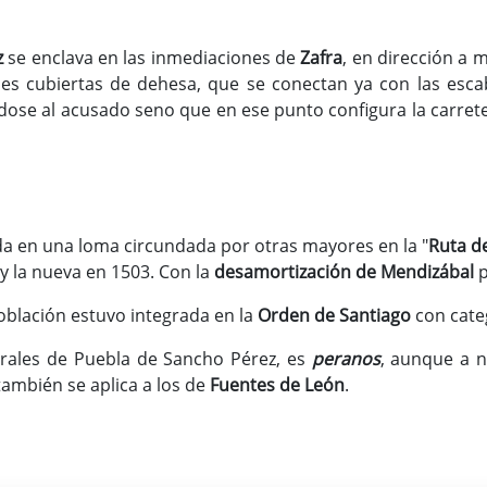
z
se enclava en las inmediaciones de
Zafra
, en dirección a 
es cubiertas de dehesa, que se conectan ya con las esca
ndose al acusado seno que en ese punto configura la carrete
da en una loma circundada por otras mayores en la "
Ruta de
y la nueva en 1503. Con la
desamortización de Mendizábal
p
 población estuvo integrada en la
Orden de Santiago
con cate
turales de Puebla de Sancho Pérez, es
peranos
, aunque a n
 también se aplica a los de
Fuentes de León
.