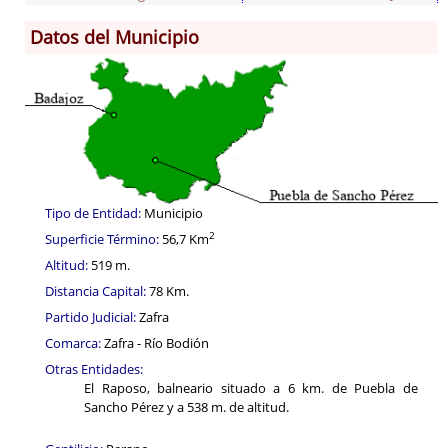
Datos del Municipio
Información General
Historia
Monumentos
Gastronomía
Fiestas
Turismo
Población
Tipo de Entidad:
Municipio
Corporación
2
Superficie Término:
56,7 Km
Correo-e gratis
Altitud:
519 m.
Códigos para FACe
Distancia Capital:
78 Km.
Partido Judicial:
Zafra
Comarca:
Zafra - Río Bodión
Otras Entidades:
El Raposo, balneario situado a 6 km. de Puebla de
Sancho Pérez y a 538 m. de altitud.