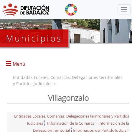
Menú
Municipios
Menú
Entidades Locales, Comarcas, Delegaciones territoriales
y Partidos Judiciales »
Villagonzalo
Entidades Locales, Comarcas, Delegaciones terriroriales y Partidos
Judiciales
Información de la Comarca
Información de la
Delegación Territorial
Información del Partido Judicial