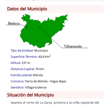
Datos del Municipio
Información General
Historia
Monumentos
Gastronomía
Fiestas
Turismo
Tipo de Entidad:
Municipio
Población
2
Superficie Término:
40,8 Km
Archivo Municipal
Altitud:
237 m.
Corporación
Distancia Capital:
76 Km.
Correo-e gratis
Partido Judicial:
Mérida
Códigos para FACe
Comarca:
Tierra de Mérida - Vegas Bajas
Gentilicio:
Villagonzalense
Situación del Municipio
Aparece al norte de La Zarza, próxima a la orilla izquierda del