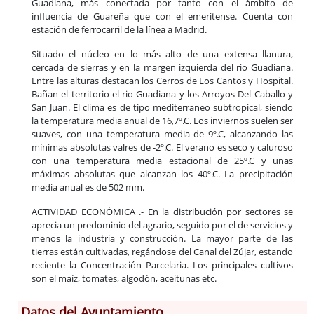
Guadiana, más conectada por tanto con el ámbito de
influencia de Guareña que con el emeritense. Cuenta con
estación de ferrocarril de la línea a Madrid.
Situado el núcleo en lo más alto de una extensa llanura,
cercada de sierras y en la margen izquierda del rio Guadiana.
Entre las alturas destacan los Cerros de Los Cantos y Hospital.
Bañan el territorio el rio Guadiana y los Arroyos Del Caballo y
San Juan. El clima es de tipo mediterraneo subtropical, siendo
la temperatura media anual de 16,7º.C. Los inviernos suelen ser
suaves, con una temperatura media de 9º.C, alcanzando las
mínimas absolutas valres de -2º.C. El verano es seco y caluroso
con una temperatura media estacional de 25º.C y unas
máximas absolutas que alcanzan los 40º.C. La precipitación
media anual es de 502 mm.
ACTIVIDAD ECONÓMICA .- En la distribución por sectores se
aprecia un predominio del agrario, seguido por el de servicios y
menos la industria y construcción. La mayor parte de las
tierras están cultivadas, regándose del Canal del Zújar, estando
reciente la Concentración Parcelaria. Los principales cultivos
son el maíz, tomates, algodón, aceitunas etc.
Datos del Ayuntamiento