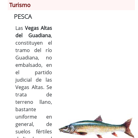
Turismo
PESCA
Información General
Historia
Las
Vegas Altas
del Guadiana
,
Monumentos
constituyen el
Gastronomía
tramo del río
Fiestas
Guadiana, no
Turismo
embalsado, en
Población
el partido
Archivo Municipal
judicial de las
Vegas Altas. Se
Corporación
trata de
Correo-e gratis
terreno llano,
Códigos para FACe
bastante
uniforme en
general, de
suelos fértiles