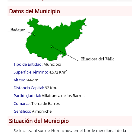
Información General
Datos del Municipio
Historia
Monumentos
Gastronomía
Fiestas
Turismo
Población
Tipo de Entidad:
Municipio
Corporación
2
Superficie Término:
4,572 Km
Correo-e gratis
Altitud:
442 m.
Códigos para FACe
Distancia Capital:
92 Km.
Partido Judicial:
Villafranca de los Barros
Comarca:
Tierra de Barros
Gentilicio:
Almorriche
Situación del Municipio
Se localiza al sur de Hornachos, en el borde meridional de la