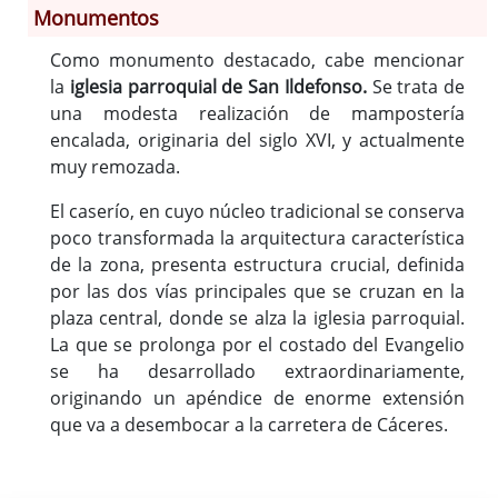
Monumentos
Como monumento destacado, cabe mencionar
Información General
la
iglesia parroquial de San Ildefonso.
Se trata de
Historia
una modesta realización de mampostería
Monumentos
encalada, originaria del siglo XVI, y actualmente
Gastronomía
muy remozada.
Fiestas
El caserío, en cuyo núcleo tradicional se conserva
Turismo
poco transformada la arquitectura característica
Población
de la zona, presenta estructura crucial, definida
Corporación
por las dos vías principales que se cruzan en la
plaza central, donde se alza la iglesia parroquial.
Correo-e gratis
La que se prolonga por el costado del Evangelio
Códigos para FACe
se ha desarrollado extraordinariamente,
originando un apéndice de enorme extensión
que va a desembocar a la carretera de Cáceres.