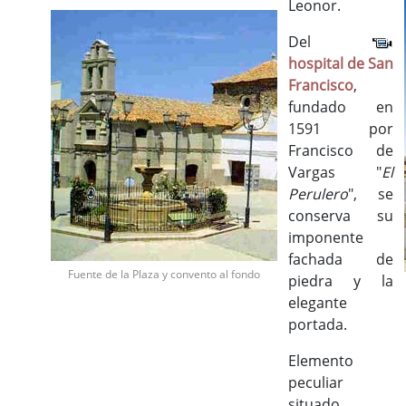
Leonor.
Del
hospital de San
Francisco
,
fundado en
1591 por
Francisco de
Vargas "
El
Perulero
", se
conserva su
imponente
fachada de
Fuente de la Plaza y convento al fondo
piedra y la
elegante
portada.
Elemento
peculiar
situado