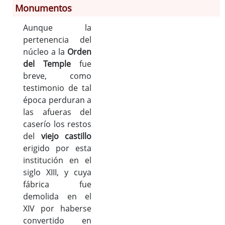
Monumentos
Información General
Aunque la
Historia
pertenencia del
núcleo a la
Orden
Monumentos
del Temple
fue
Gastronomía
breve, como
Fiestas
testimonio de tal
Turismo
época perduran a
Población
las afueras del
Archivo Municipal
caserío los restos
del
viejo castillo
Corporación
erigido por esta
Correo-e gratis
institución en el
Radio en Internet
siglo XIII, y cuya
Códigos para FACe
fábrica fue
demolida en el
XIV por haberse
convertido en