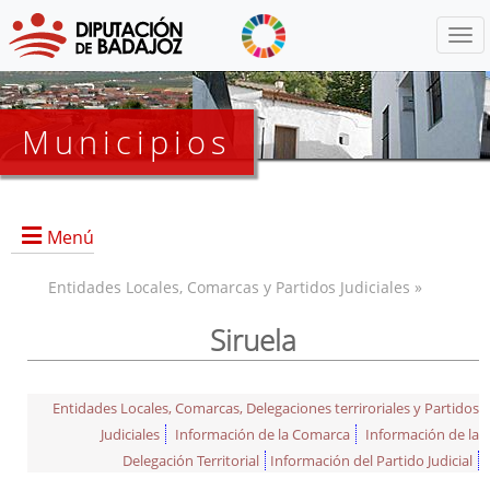
Menú
Municipios
Menú
Entidades Locales, Comarcas y Partidos Judiciales »
Siruela
Entidades Locales, Comarcas, Delegaciones terriroriales y Partidos
Judiciales
Información de la Comarca
Información de la
Delegación Territorial
Información del Partido Judicial