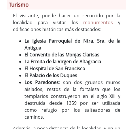
Turismo
Información General
El visitante, puede hacer un recorrido por la
Historia
localidad para visitar los
monumentos
y
edificaciones históricas más destacados:
Monumentos
Gastronomía
La Iglesia Parroquial de Ntra. Sra. de la
Fiestas
Antigua
El Convento de las Monjas Clarisas
Turismo
La Ermita de la Virgen de Altagracia
Población
El Hospital de San Francisco
Archivo Municipal
El Palacio de los Duques
Corporación
Los Paredones
: son dos gruesos muros
Correo-e gratis
aislados, restos de la fortaleza que los
Radio en Internet
templarios construyeron en el siglo XIII y
destruida desde 1359 por ser utilizada
Códigos para FACe
como refugio por los salteadores de
caminos.
Además, a poca distancia de la localidad, y en un