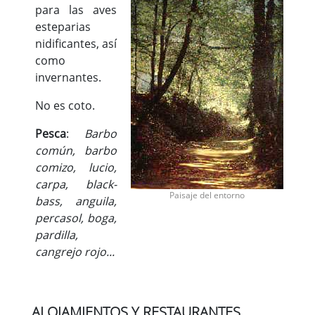
para las aves
esteparias
nidificantes, así
como
invernantes.
No es coto.
Pesca
:
Barbo
común, barbo
comizo, lucio,
carpa, black-
Paisaje del entorno
bass, anguila,
percasol, boga,
pardilla,
cangrejo rojo...
ALOJAMIENTOS Y RESTAURANTES