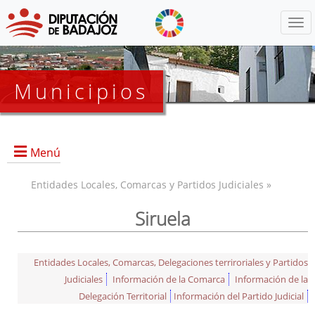
Menú
Municipios
Menú
Entidades Locales, Comarcas y Partidos Judiciales »
Siruela
Entidades Locales, Comarcas, Delegaciones terriroriales y Partidos
Judiciales
Información de la Comarca
Información de la
Delegación Territorial
Información del Partido Judicial